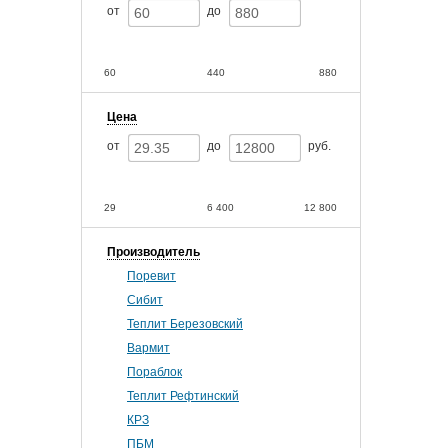
от
до
60
440
880
Цена
от
до
руб.
29
6 400
12 800
Производитель
Поревит
Сибит
Теплит Березовский
Вармит
Пораблок
Теплит Рефтинский
КРЗ
ПБМ