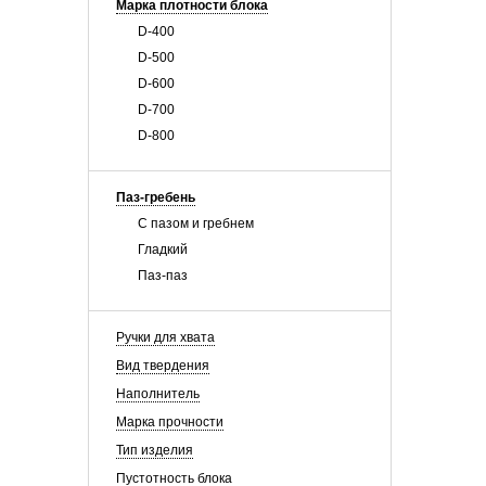
Марка плотности блока
D-400
D-500
D-600
D-700
D-800
Паз-гребень
С пазом и гребнем
Гладкий
Паз-паз
Ручки для хвата
Вид твердения
Наполнитель
Марка прочности
Тип изделия
Пустотность блока