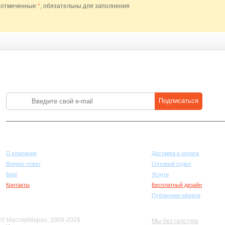
 отмеченные
*
, обязательны для заполнения
Лучшие цены на стройматериалы. Подпишитесь и платите меньше.
Подписаться
Компания
Покупателям
О компании
Доставка и оплата
Вопрос-ответ
Оптовый отдел
Блог
Услуги
Контакты
Бесплатный дизайн
Публичная оферта
© МастерМарио, 2009-2026
Мы без галстука