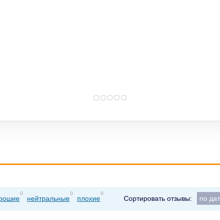
0
0
0
рошие
нейтральные
плохие
Сортировать отзывы:
по да