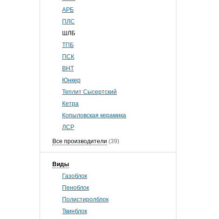
АРБ
ПЛС
ШЛБ
ТПБ
ПСК
ВНТ
Юнкер
Теплит Сысертский
Кетра
Копыловская керамика
ЛСР
Все производители
(39)
Виды
Газоблок
Пеноблок
Полистиролблок
Твинблок