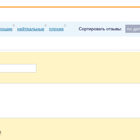
0
0
0
рошие
нейтральные
плохие
Сортировать отзывы:
по да
й