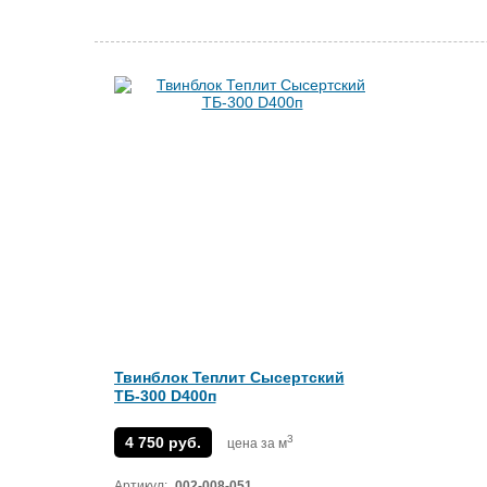
Твинблок Теплит Сысертский
ТБ-300 D400п
3
4 750 руб.
цена за м
Артикул:
002-008-051