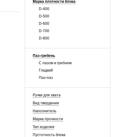
Марка плотности блока
D-400
D-500
D-600
D-700
D-800
Паз-гребень
С пазом и гребнем
Гладкий
Паз-паз
Ручки для хвата
Вид твердения
Наполнитель
Марка прочности
Тип изделия
Пустотность блока