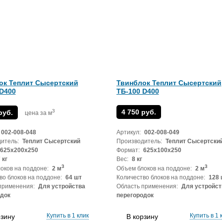
ок Теплит Сысертский
Твинблок Теплит Сысертский
 D400
ТБ-100 D400
3
4 750 руб.
руб.
цена за м
002-008-048
Артикул:
002-008-049
итель:
Теплит Сысертский
Производитель:
Теплит Сысертски
625x200x250
Формат:
625x100x250
 кг
Вес:
8 кг
3
3
оков на поддоне:
2 м
Объем блоков на поддоне:
2 м
во блоков на поддоне:
64 шт
Количество блоков на поддоне:
128 
применения:
Для устройства
Область применения:
Для устройст
одок
перегородок
Купить в 1 клик
Купить в 1 
рзину
В корзину