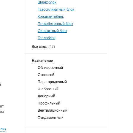
Шлакоблок
Газосиликатный блок
Керамзитоблок
Пескобетонный блок
Силикатный блок
Теплоблок
Все виды
(47)
Назначение
Облицовочный
Стеновой
Перегородочный
й
U-образный
Доборный
Профильный
шт
Вентиляционный
ва
Фундаментный
клик