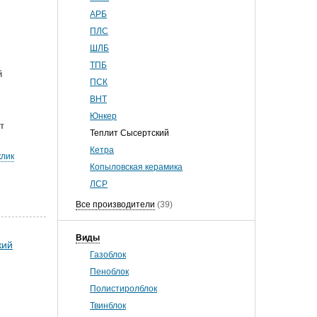
АРБ
ПЛС
ШЛБ
ТПБ
й
ПСК
ВНТ
Юнкер
т
Теплит Сысертский
Кетра
клик
Копыловская керамика
ЛСР
Все производители
(39)
Виды
Газоблок
Пеноблок
Полистиролблок
Твинблок