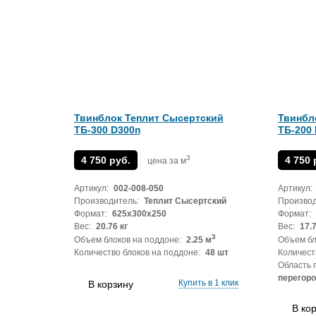
Твинблок Теплит Сысертский
Твинбл
ТБ-300 D300п
ТБ-200
3
4 750 руб.
4 750 
цена за м
Артикул:
002-008-050
Артикул:
Производитель:
Теплит Сысертский
Производ
Формат:
625x300x250
Формат:
Вес:
20.76 кг
Вес:
17.7
3
Объем блоков на поддоне:
2.25 м
Объем бл
Количество блоков на поддоне:
48 шт
Количест
Область 
перегор
Купить в 1 клик
В корзину
В ко