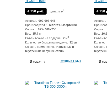
ТБ-400 D400
ТБ-300
3
4 750 руб.
4 750 
цена за м
Артикул:
002-008-046
Артикул:
Производитель:
Теплит Сысертский
Производ
Формат:
625x400x250
Формат:
Вес:
35.4 кг
Вес:
26.6
3
Объем блоков на поддоне:
2 м
Объем бл
Количество блоков на поддоне:
32 шт
Количест
Область применения:
Наружные и
Область 
внутренние несущие стены
внутрен
Купить в 1 клик
В корзину
В ко