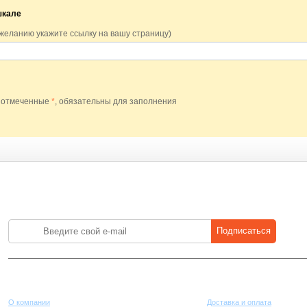
шкале
 желанию укажите ссылку на вашу страницу)
 отмеченные
*
, обязательны для заполнения
Лучшие цены на стройматериалы. Подпишитесь и платите меньше.
Подписаться
Компания
Покупателям
О компании
Доставка и оплата