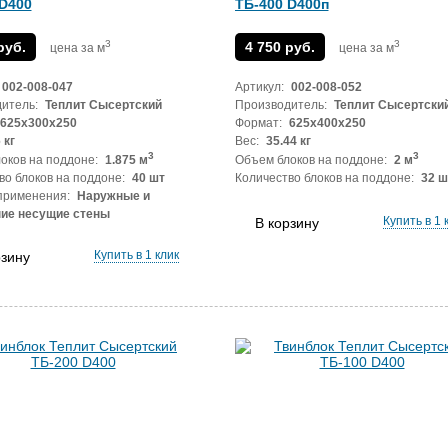
 D400
ТБ-400 D400п
3
3
руб.
4 750 руб.
цена за м
цена за м
002-008-047
Артикул:
002-008-052
итель:
Теплит Сысертский
Производитель:
Теплит Сысертски
625x300x250
Формат:
625x400x250
 кг
Вес:
35.44 кг
3
3
оков на поддоне:
1.875 м
Объем блоков на поддоне:
2 м
во блоков на поддоне:
40 шт
Количество блоков на поддоне:
32 ш
применения:
Наружные и
ние несущие стены
Купить в 1 
В корзину
Купить в 1 клик
рзину