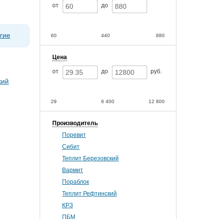
от
до
гие
60
440
880
Цена
от
до
руб.
29
6 400
12 800
Производитель
Поревит
Сибит
Теплит Березовский
Вармит
Пораблок
Теплит Рефтинский
КРЗ
ПБМ