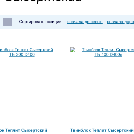
Сортировать позиции:
сначала дешевые
сначала доро
ок Теплит Сысертский
Твинблок Теплит Сысертский