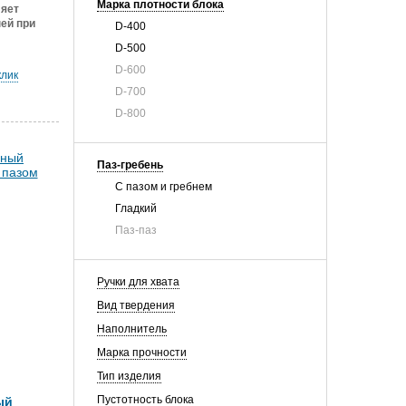
Марка плотности блока
ляет
ей при
D-400
D-500
D-600
клик
D-700
D-800
Паз-гребень
С пазом и гребнем
Гладкий
Паз-паз
Ручки для хвата
Вид твердения
Наполнитель
Марка прочности
Тип изделия
Пустотность блока
ый