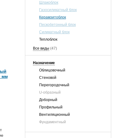
Шлакоблок
Газосиликатный блок
Керамзитоблок
Пескобетонный блок
Силикатный блок
Теплоблок
Все виды
(47)
Назначение
Облицовочный
ный
9 мм
Стеновой
Перегородочный
U-образный
Доборный
Профильный
Вентиляционный
Фундаментный
т
ие