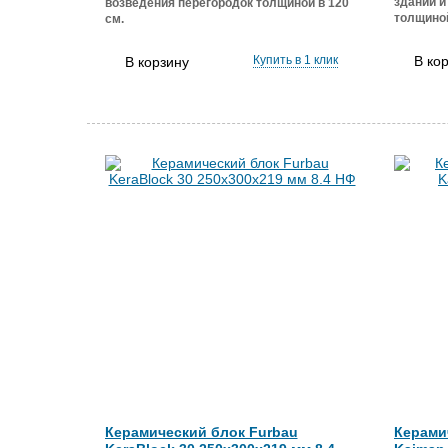
зданий и
возведения перегородок толщиной в 120
толщино
см.
Купить в 1 клик
В ко
В корзину
Керамический блок Furbau
Керами