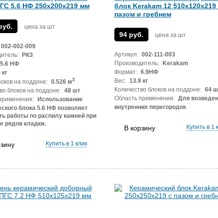
ГС 5.6 НФ 250х200х219 мм
блок Kerakam 12 510х120х219 
пазом и гребнем
руб.
цена за шт
94 руб.
цена за шт
002-002-009
Артикул:
002-111-003
итель:
РКЗ
Производитель:
Kerakam
5.6 НФ
Формат:
6.9НФ
 кг
3
Вес:
13.9 кг
оков на поддоне:
0.526 м
Количество блоков на поддоне:
64 ш
во блоков на поддоне:
48 шт
Область применения:
Для возведе
применения:
Использование
внутренних перегородок
ского блока 5.6 НФ позволяет
ь работы по распилу камней при
е рядов кладки.
Купить в 1 
В корзину
Купить в 1 клик
рзину