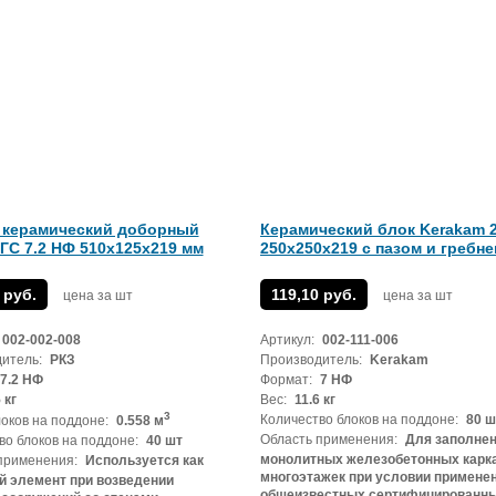
 керамический доборный
Керамический блок Kerakam 
ГС 7.2 НФ 510х125х219 мм
250х250х219 с пазом и гребне
 руб.
119,10 руб.
цена за шт
цена за шт
002-002-008
Артикул:
002-111-006
итель:
РКЗ
Производитель:
Kerakam
7.2 НФ
Формат:
7 НФ
 кг
Вес:
11.6 кг
3
Количество блоков на поддоне:
80 ш
оков на поддоне:
0.558 м
Область применения:
Для заполне
во блоков на поддоне:
40 шт
монолитных железобетонных карк
применения:
Используется как
многоэтажек при условии примене
 элемент при возведении
общеизвестных сертифицированн