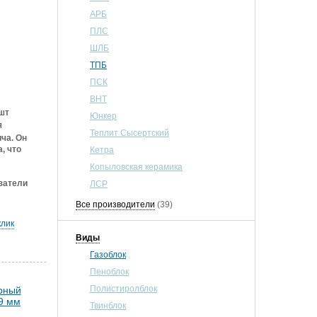
АРБ
ПЛС
ШЛБ
ТПБ
ПСК
ВНТ
шт
Юнкер
я
Теплит Сысертский
ча. Он
, что
Кетра
Копыловская керамика
затели
ЛСР
Все производители
(39)
клик
Виды
Газоблок
Пеноблок
Полистиролблок
Твинблок