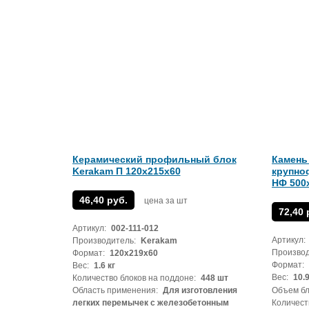
Керамический профильный блок
Камень
Kerakam П 120х215х60
крупно
НФ 500
46,40 руб.
цена за шт
72,40 
Артикул:
002-111-012
Артикул:
Производитель:
Kerakam
Производ
Формат:
120х219х60
Формат:
Вес:
1.6 кг
Вес:
10.9
Количество блоков на поддоне:
448 шт
Область применения:
Для изготовления
Объем бл
легких перемычек с железобетонным
Количест