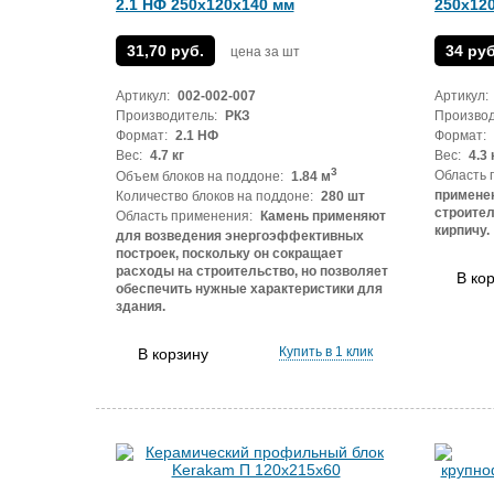
2.1 НФ 250х120х140 мм
250x12
31,70 руб.
34 руб
цена за шт
Артикул:
002-002-007
Артикул:
Производитель:
РКЗ
Производ
Формат:
2.1 НФ
Формат:
Вес:
4.7 кг
Вес:
4.3 
3
Область 
Объем блоков на поддоне:
1.84 м
примене
Количество блоков на поддоне:
280 шт
строител
Область применения:
Камень применяют
кирпичу.
для возведения энергоэффективных
построек, поскольку он сокращает
расходы на строительство, но позволяет
В ко
обеспечить нужные характеристики для
здания.
Купить в 1 клик
В корзину