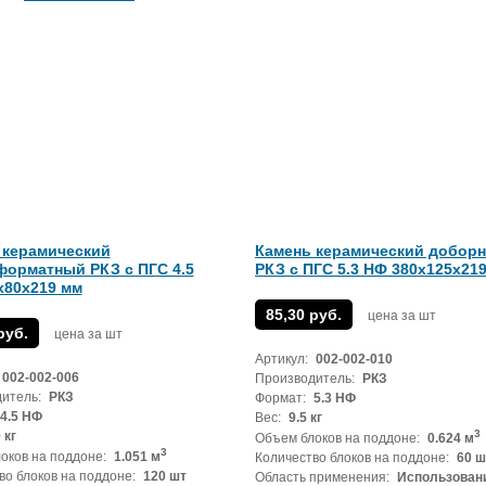
 керамический
Камень керамический добор
форматный РКЗ с ПГС 4.5
РКЗ с ПГС 5.3 НФ 380х125х21
х80х219 мм
85,30 руб.
цена за шт
руб.
цена за шт
Артикул:
002-002-010
002-002-006
Производитель:
РКЗ
итель:
РКЗ
Формат:
5.3 НФ
4.5 НФ
Вес:
9.5 кг
3
 кг
Объем блоков на поддоне:
0.624 м
3
оков на поддоне:
1.051 м
Количество блоков на поддоне:
60 ш
во блоков на поддоне:
120 шт
Область применения:
Использован