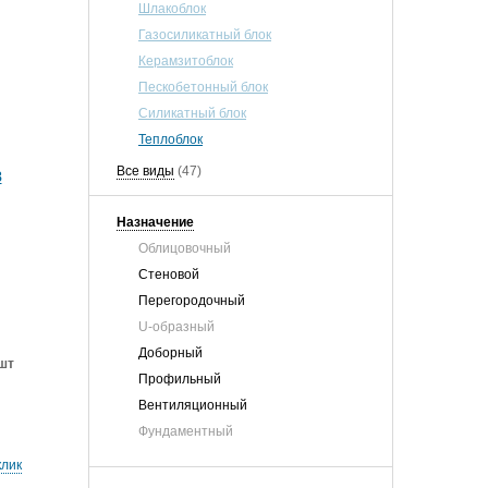
Шлакоблок
Газосиликатный блок
Керамзитоблок
Пескобетонный блок
Силикатный блок
Теплоблок
Все виды
(47)
8
Назначение
Облицовочный
Стеновой
Перегородочный
U-образный
Доборный
шт
Профильный
Вентиляционный
Фундаментный
клик