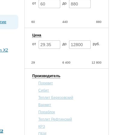
от
до
гие
60
440
880
Цена
от
до
руб.
29
6 400
12 800
Производитель
Поревит
Сибит
Теплит Березовский
Вармит
Пораблок
Теплит Рефтинский
КРЗ
X2
ПБМ