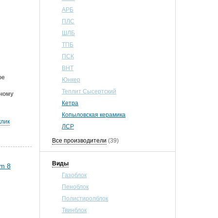
АРБ
ПЛС
ШЛБ
ТПБ
ПСК
ВНТ
ое
Юнкер
Теплит Сысертский
нному
Кетра
Копыловская керамика
клик
ЛСР
Все производители
(39)
Виды
Газоблок
Пеноблок
Полистиролблок
Твинблок