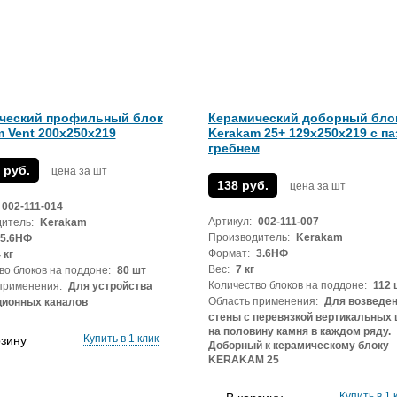
ческий профильный блок
Керамический доборный бло
 Vent 200х250х219
Kerakam 25+ 129х250х219 с па
гребнем
 руб.
цена за шт
138 руб.
цена за шт
002-111-014
Артикул:
002-111-007
итель:
Kerakam
Производитель:
Kerakam
5.6НФ
Формат:
3.6НФ
 кг
Вес:
7 кг
во блоков на поддоне:
80 шт
Количество блоков на поддоне:
112 
применения:
Для устройства
Область применения:
Для возведе
ционных каналов
стены с перевязкой вертикальных
на половину камня в каждом ряду.
Купить в 1 клик
рзину
Доборный к керамическому блоку
KERAKAM 25
Купить в 1 