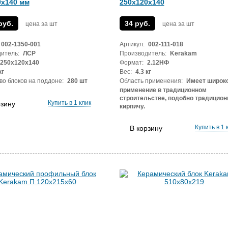
0х140 мм
250x120x140
руб.
34 руб.
цена за шт
цена за шт
002-1350-001
Артикул:
002-111-018
итель:
ЛСР
Производитель:
Kerakam
250х120х140
Формат:
2.12НФ
кг
Вес:
4.3 кг
во блоков на поддоне:
280 шт
Область применения:
Имеет широк
применение в традиционном
строительстве, подобно традицио
Купить в 1 клик
рзину
кирпичу.
Купить в 1 
В корзину