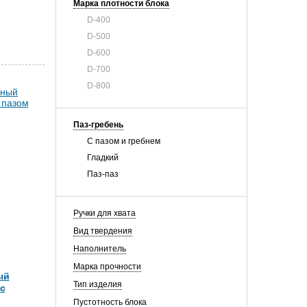
Марка плотности блока
D-400
D-500
D-600
D-700
D-800
Паз-гребень
С пазом и гребнем
Гладкий
Паз-паз
Ручки для хвата
Вид твердения
Наполнитель
Марка прочности
ый
Тип изделия
с
Пустотность блока