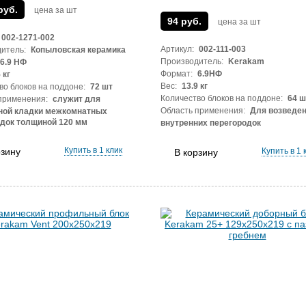
руб.
цена за шт
94 руб.
цена за шт
002-1271-002
Артикул:
002-111-003
итель:
Копыловская керамика
Производитель:
Kerakam
6.9 НФ
Формат:
6.9НФ
 кг
Вес:
13.9 кг
во блоков на поддоне:
72 шт
Количество блоков на поддоне:
64 ш
применения:
служит для
Область применения:
Для возведе
ной кладки межкомнатных
док толщиной 120 мм
внутренних перегородок
Купить в 1 клик
рзину
Купить в 1 
В корзину