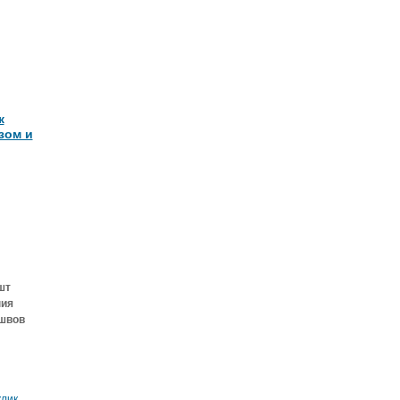
к
зом и
шт
ния
 швов
клик