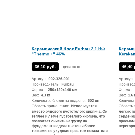
Керамический блок Furbau 2.1 НФ
Керами
"Thermo +" 46%
Keraka
36,10 руб.
46,40 
цена за шт
Артикул:
002-326-001
Артикул:
Производитель:
Furbau
Производ
Формат:
250х120х140 мм
Формат:
Вес:
4.3 кг
Вес:
1.6 
Количество блоков на поддоне:
602 шт
Количест
Область применения:
Используется
Область 
вместо рядового пустотелого кирпича. Он
легких 
теплее и легче пустотелого кирпича, что
сердечни
позволяет снизить нагрузку на
проемам
фундамент и сделать стены более
перегор
тонкими, не ухудшая при этом показатели