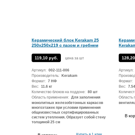
Керамический блок Kerakam 25
Керами
250х250х219 с пазом и гребнем
Kerakam
119,10 руб.
128,20
цена за шт
Артикул:
002-111-006
Артикул:
Производитель:
Kerakam
Производ
Формат:
7 НФ
Формат:
Вес:
11.6 кг
Вес:
7.54
Количество блоков на поддоне:
80 шт
Количест
Область применения:
Для заполнения
Область 
монолитных железобетонных каркасов
вентиля
многоэтажек при условии применения
общеизвестных сертифицированных
В ко
систем утепления. Образует собой стену
толщиной 25 см
Купить в 1 клик