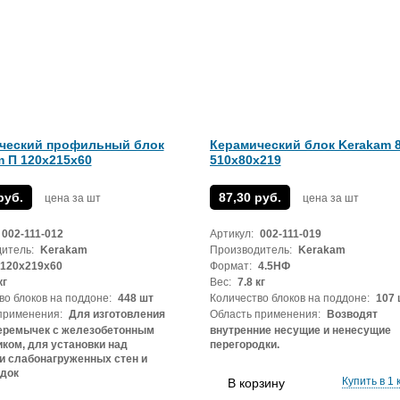
ческий профильный блок
Керамический блок Kerakam 
m П 120х215х60
510x80x219
руб.
87,30 руб.
цена за шт
цена за шт
002-111-012
Артикул:
002-111-019
итель:
Kerakam
Производитель:
Kerakam
120х219х60
Формат:
4.5НФ
кг
Вес:
7.8 кг
во блоков на поддоне:
448 шт
Количество блоков на поддоне:
107 
применения:
Для изготовления
Область применения:
Возводят
перемычек с железобетонным
внутренние несущие и ненесущие
ком, для установки над
перегородки.
и слабонагруженных стен и
одок
Купить в 1 
В корзину