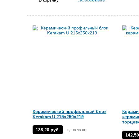
В корзину
Керамический профильный блок
Керами
Kerakam U 215х250х219
керамик
торцев
138,20 руб.
цена за шт
142,50