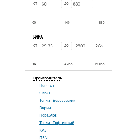
от
до
60
440
880
Цена
от
до
руб.
29
6 400
12 800
Производитель
Поревит
Сибит
Теплит Березовский
Вармит
Пораблок
Теплит Рефтинский
КРЗ
ПБМ