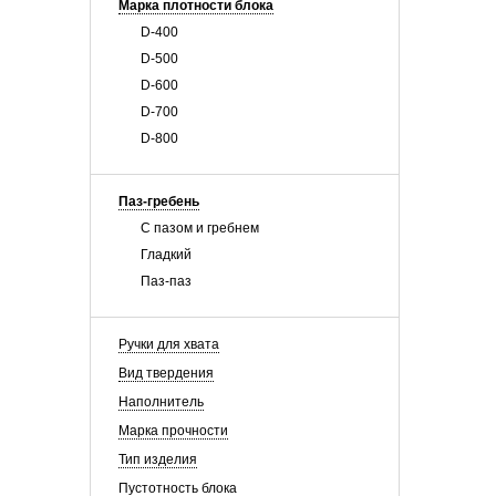
Марка плотности блока
D-400
D-500
D-600
D-700
D-800
Паз-гребень
С пазом и гребнем
Гладкий
Паз-паз
Ручки для хвата
Вид твердения
Наполнитель
Марка прочности
Тип изделия
Пустотность блока