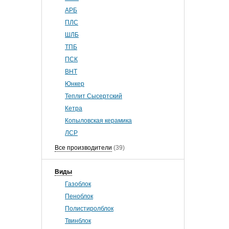
АРБ
ПЛС
ШЛБ
ТПБ
ПСК
ВНТ
Юнкер
Теплит Сысертский
Кетра
Копыловская керамика
ЛСР
Все производители
(39)
Виды
Газоблок
Пеноблок
Полистиролблок
Твинблок