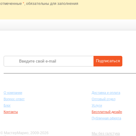
 отмеченные
*
, обязательны для заполнения
Лучшие цены на стройматериалы. Подпишитесь и платите меньше.
Подписаться
Компания
Покупателям
О компании
Доставка и оплата
Вопрос-ответ
Оптовый отдел
Блог
Услуги
Контакты
Бесплатный дизайн
Публичная оферта
© МастерМарио, 2009-2026
Мы без галстука