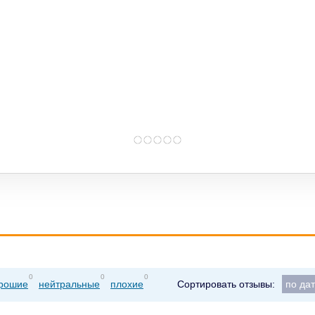
0
0
0
рошие
нейтральные
плохие
Сортировать отзывы:
по да