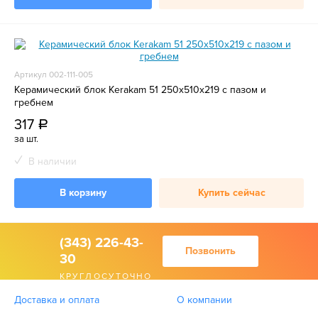
Артикул 002-111-005
Керамический блок Kerakam 51 250х510х219 с пазом и
гребнем
317
a
за шт.
В наличии
В корзину
Купить сейчас
(343) 226-43-
Позвонить
30
КРУГЛОСУТОЧНО
Доставка и оплата
О компании