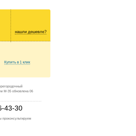
нашли дешевле?
Купить в 1 клик
ерегородочный
м М-35 обновлена 06
6-43-30
мы проконсультируем