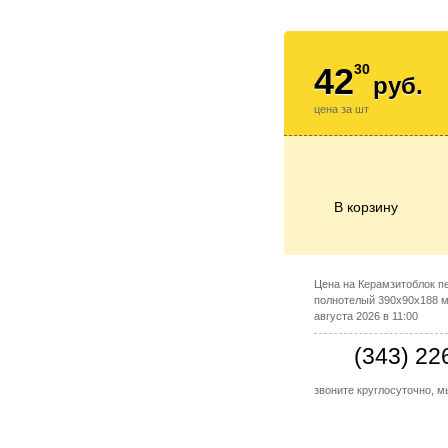
42
30
руб.
цена за шт
В корзину
Цена на Керамзитоблок п
полнотелый 390x90x188 м
августа 2026 в 11:00
(343) 22
звоните круглосуточно, 