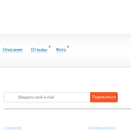
0
4
Описание
Отзывы
Фото
Лучшие цены на стройматериалы. Подпишитесь и платите меньше.
Подписаться
Компания
Покупателям
О компании
Доставка и оплата